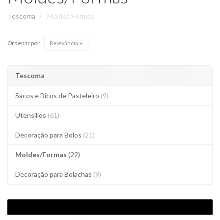
Tescoma
Moldes/Formas
Ordenar por
Relevância
Tescoma
Sacos e Bicos de Pasteleiro
(9)
Utensílios
(61)
Decoração para Bolos
(21)
Moldes/Formas
(22)
Decoração para Bolachas
(9)