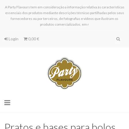
A Party Flavours tem em consideração a informação relativa às características
essenciais dos produtos mediante descrições técnicas partilhadas pelos seus
fornecedores ou por terceiros, de fotografias e vídeos que ilustram os
produtos comercializados, em r
Login
0,00 €
Toggle
navigation
Pratos e bases para bolos