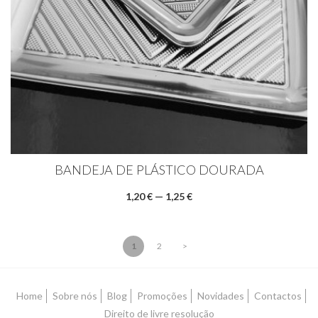
BANDEJA DE PLÁSTICO DOURADA
1,20 € — 1,25 €
1
2
>
Home
Sobre nós
Blog
Promoções
Novidades
Contactos
Direito de livre resolução