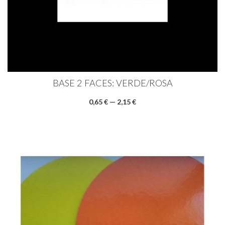
BASE 2 FACES: VERDE/ROSA
0,65 € — 2,15 €