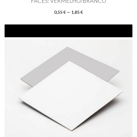
FACES: VERMELHO/BRANCO
0,55 € — 1,85 €