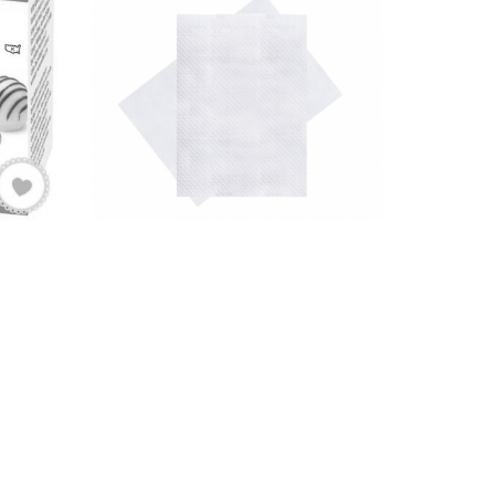
FOLHA DE HÓSTIA
ON
50X40
0,65 €