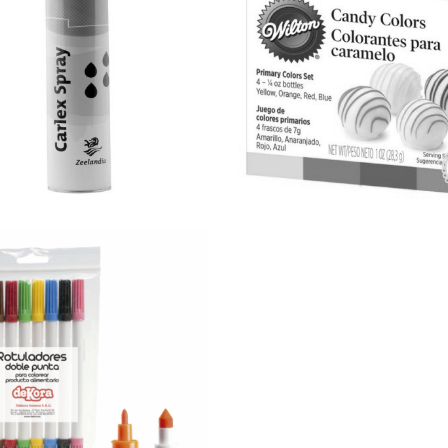
DESMOLDANTE -
KIT CORANTES
600ML
CHOCOLATE WILT
7,70 €
10,80 €
MARCADOR
ALIMENTAR
2,85 €