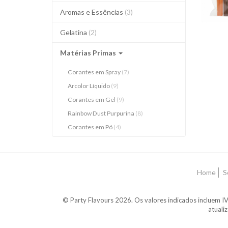
Aromas e Essências
(3)
Gelatina
(2)
Matérias Primas
Corantes em Spray
(7)
Arcolor Líquido
(9)
Corantes em Gel
(9)
Rainbow Dust Purpurina
(8)
Corantes em Pó
(4)
Home
S
© Party Flavours 2026. Os valores indicados incluem IV
atuali